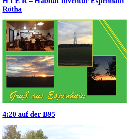
H I E R – Habitat Inventur Espenhain
Rötha
4:20 auf der B95