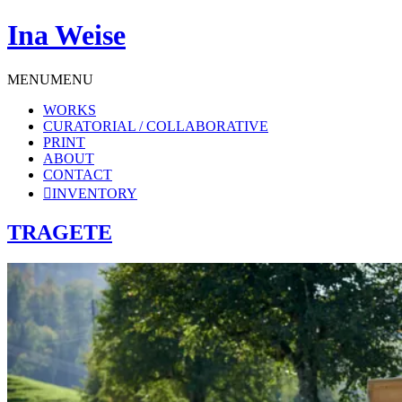
Ina Weise
MENU
MENU
WORKS
CURATORIAL / COLLABORATIVE
PRINT
ABOUT
CONTACT
INVENTORY
TRAGETE