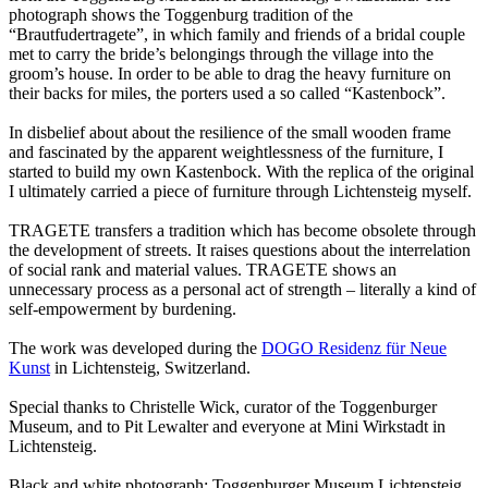
photograph shows the Toggenburg tradition of the
“Brautfudertragete”, in which family and friends of a bridal couple
met to carry the bride’s belongings through the village into the
groom’s house. In order to be able to drag the heavy furniture on
their backs for miles, the porters used a so called “Kastenbock”.
In disbelief about about the resilience of the small wooden frame
and fascinated by the apparent weightlessness of the furniture, I
started to build my own Kastenbock. With the replica of the original
I ultimately carried a piece of furniture through Lichtensteig myself.
TRAGETE transfers a tradition which has become obsolete through
the development of streets. It raises questions about the interrelation
of social rank and material values. TRAGETE shows an
unnecessary process as a personal act of strength – literally a kind of
self-empowerment by burdening.
The work was developed during the
DOGO Residenz für Neue
Kunst
in Lichtensteig, Switzerland.
Special thanks to Christelle Wick, curator of the Toggenburger
Museum, and to Pit Lewalter and everyone at Mini Wirkstadt in
Lichtensteig.
Black and white photograph: Toggenburger Museum Lichtensteig