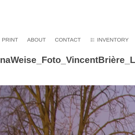
PRINT
ABOUT
CONTACT
INVENTORY
InaWeise_Foto_VincentBrière_